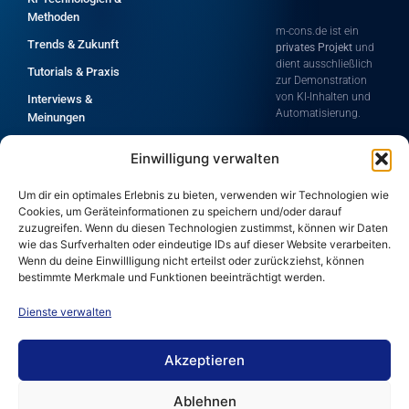
Methoden
m-cons.de ist ein
Trends & Zukunft
privates Projekt
und
dient ausschließlich
Tutorials & Praxis
zur Demonstration
von KI-Inhalten und
Interviews &
Automatisierung.
Meinungen
Die Inhalte zeigen dir
Grundlagen &
Einwilligung verwalten
Möglichkeiten
Einführung
moderner
Alle Artikel A-Z
Technologien rund
Um dir ein optimales Erlebnis zu bieten, verwenden wir Technologien wie
um Künstliche
Cookies, um Geräteinformationen zu speichern und/oder darauf
Intelligenz und
zuzugreifen. Wenn du diesen Technologien zustimmst, können wir Daten
Automatisierung.
wie das Surfverhalten oder eindeutige IDs auf dieser Website verarbeiten.
Wenn du deine Einwillligung nicht erteilst oder zurückziehst, können
Für die Korrektheit,
bestimmte Merkmale und Funktionen beeinträchtigt werden.
Vollständigkeit und
Aktualität der
Dienste verwalten
bereitgestellten
Informationen wird
keine Haftung
Akzeptieren
übernommen.
Ablehnen