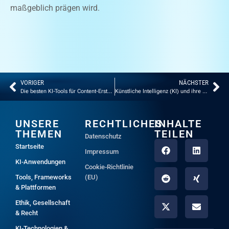
maßgeblich prägen wird.
VORIGER
NÄCHSTER
Die besten KI-Tools für Content-Ersteller: Ein Überblick für 2025
Künstliche Intelligenz (KI) und ihre ethischen Herausforderungen
UNSERE
RECHTLICHES
INHALTE
THEMEN
TEILEN
Datenschutz
Startseite
Impressum
KI-Anwendungen
Cookie-Richtlinie
Tools, Frameworks
(EU)
& Plattformen
Ethik, Gesellschaft
& Recht
KI-Technologien &