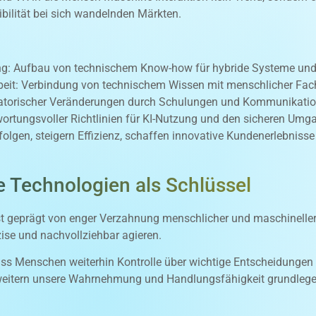
ibilität bei sich wandelnden Märkten.
ung: Aufbau von technischem Know-how für hybride Systeme un
beit: Verbindung von technischem Wissen mit menschlicher Fa
torischer Veränderungen durch Schulungen und Kommunikatio
wortungsvoller Richtlinien für KI-Nutzung und den sicheren Um
olgen, steigern Effizienz, schaffen innovative Kundenerlebniss
e Technologien als Schlüssel
st geprägt von enger Verzahnung menschlicher und maschineller
zise und nachvollziehbar agieren.
dass Menschen weiterhin Kontrolle über wichtige Entscheidunge
erweitern unsere Wahrnehmung und Handlungsfähigkeit grundlege