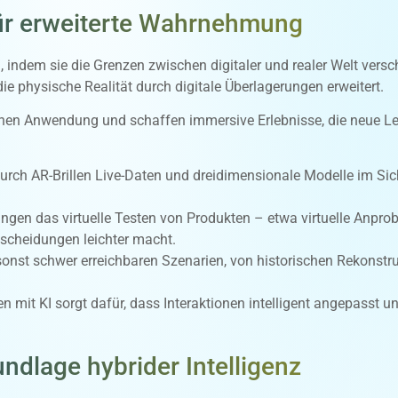
ür erweiterte Wahrnehmung
on, indem sie die Grenzen zwischen digitaler und realer Welt ver
e physische Realität durch digitale Überlagerungen erweitert.
chen Anwendung und schaffen immersive Erlebnisse, die neue Le
ch AR-Brillen Live-Daten und dreidimensionale Modelle im Sich
en das virtuelle Testen von Produkten – etwa virtuelle Anprob
scheidungen leichter macht.
onst schwer erreichbaren Szenarien, von historischen Rekonstr
mit KI sorgt dafür, dass Interaktionen intelligent angepasst un
ndlage hybrider Intelligenz