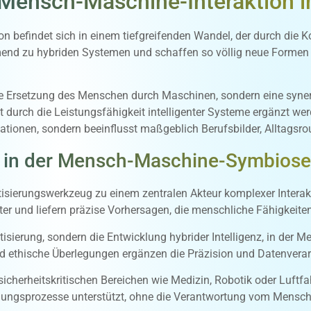
Mensch-Maschine-Interaktion i
n befindet sich in einem tiefgreifenden Wandel, der durch die
nd zu hybriden Systemen und schaffen so völlig neue Formen de
die Ersetzung des Menschen durch Maschinen, sondern eine syner
keit durch die Leistungsfähigkeit intelligenter Systeme ergänzt 
vationen, sondern beeinflusst maßgeblich Berufsbilder, Alltagsro
me in der Mensch-Maschine-Symbiose
tisierungswerkzeug zu einem zentralen Akteur komplexer Interak
r und liefern präzise Vorhersagen, die menschliche Fähigkeite
atisierung, sondern die Entwicklung hybrider Intelligenz, in der
und ethische Überlegungen ergänzen die Präzision und Datenvera
herheitskritischen Bereichen wie Medizin, Robotik oder Luftfahrt
eidungsprozesse unterstützt, ohne die Verantwortung vom Mens