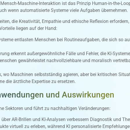
 Mensch-Maschine-Interaktion ist das Prinzip Human-in-the-Loop.
uch wenn automatisierte Systeme viele Aufgaben übernehmen.
ten, die Kreativität, Empathie und ethische Reflexion erfordern
Vorteile liegen auf der Hand:
 Systeme entlasten Menschen bei Routineaufgaben, die sich so 
rung erkennt außergewöhnliche Fälle und Fehler, die KI-System
Menschen gewährleistet nachvollziehbare und moralisch vertretb
ik, wo Maschinen selbstständig agieren, aber bei kritischen Situ
e die ärztliche Expertise zu ersetzen.
nwendungen und Auswirkungen
iche Sektoren und führt zu nachhaltigen Veränderungen:
ber AR-Brillen und KI-Analysen verbessern Diagnostik und Thera
kte virtuell zu erleben, während KI personalisierte Empfehlunge