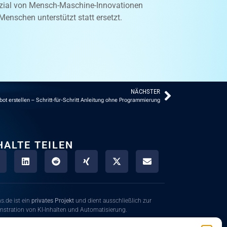
enzial von Mensch-Maschine-Innovationen
Menschen unterstützt statt ersetzt.
NÄCHSTER
bot erstellen – Schritt-für-Schritt Anleitung ohne Programmierung
HALTE TEILEN
s.de ist ein
privates Projekt
und dient ausschließlich zur
stration von KI-Inhalten und Automatisierung.
nhalte zeigen dir Möglichkeiten moderner Technologien rund