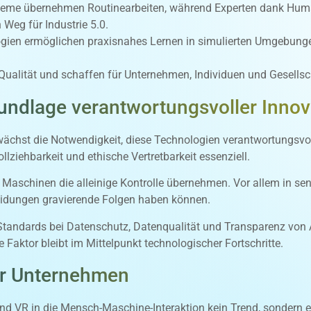
steme übernehmen Routinearbeiten, während Experten dank Human-
Weg für Industrie 5.0.
gien ermöglichen praxisnahes Lernen in simulierten Umgebungen,
ualität und schaffen für Unternehmen, Individuen und Gesellsc
rundlage verantwortungsvoller Innov
wächst die Notwendigkeit, diese Technologien verantwortungsvo
lziehbarkeit und ethische Vertretbarkeit essenziell.
 Maschinen die alleinige Kontrolle übernehmen. Vor allem in se
heidungen gravierende Folgen haben können.
ndards bei Datenschutz, Datenqualität und Transparenz von Al
 Faktor bleibt im Mittelpunkt technologischer Fortschritte.
ür Unternehmen
und VR in die Mensch-Maschine-Interaktion kein Trend, sondern e