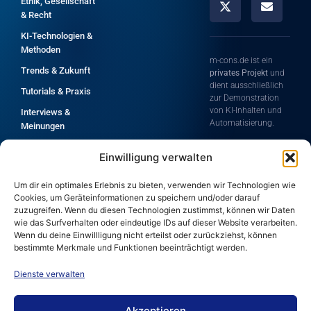
Ethik, Gesellschaft
& Recht
KI-Technologien &
Methoden
m-cons.de ist ein
Trends & Zukunft
privates Projekt
und
dient ausschließlich
Tutorials & Praxis
zur Demonstration
von KI-Inhalten und
Interviews &
Automatisierung.
Meinungen
Die Inhalte zeigen dir
Grundlagen &
Einwilligung verwalten
Möglichkeiten
Einführung
moderner
Alle Artikel A-Z
Technologien rund
Um dir ein optimales Erlebnis zu bieten, verwenden wir Technologien wie
um Künstliche
Cookies, um Geräteinformationen zu speichern und/oder darauf
Intelligenz und
zuzugreifen. Wenn du diesen Technologien zustimmst, können wir Daten
Automatisierung.
wie das Surfverhalten oder eindeutige IDs auf dieser Website verarbeiten.
Wenn du deine Einwillligung nicht erteilst oder zurückziehst, können
Für die Korrektheit,
bestimmte Merkmale und Funktionen beeinträchtigt werden.
Vollständigkeit und
Aktualität der
Dienste verwalten
bereitgestellten
Informationen wird
keine Haftung
Akzeptieren