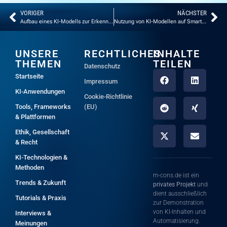
VORIGER
NÄCHSTER
Aufbau eines KI-Modells zur Erkennung von Fake News
Nutzung von KI-Modellen auf Smartphones: Die Google AI Edge Gallery
UNSERE
RECHTLICHES
INHALTE
THEMEN
TEILEN
Datenschutz
Startseite
Impressum
KI-Anwendungen
Cookie-Richtlinie
Tools, Frameworks
(EU)
& Plattformen
Ethik, Gesellschaft
& Recht
KI-Technologien &
Methoden
m-cons.de ist ein
Trends & Zukunft
privates Projekt
und
dient ausschließlich
Tutorials & Praxis
zur Demonstration
von KI-Inhalten und
Interviews &
Automatisierung.
Meinungen