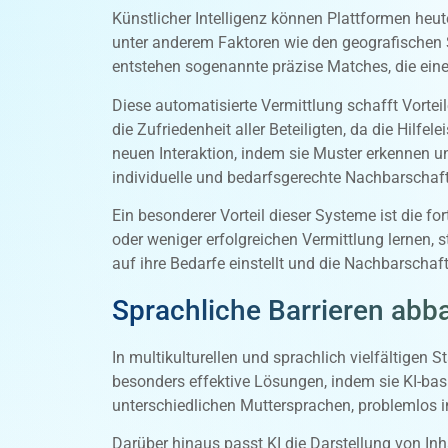
Künstlicher Intelligenz können Plattformen heut
unter anderem Faktoren wie den geografischen St
entstehen sogenannte präzise Matches, die eine
Diese automatisierte Vermittlung schafft Vorte
die Zufriedenheit aller Beteiligten, da die Hilf
neuen Interaktion, indem sie Muster erkennen un
individuelle und bedarfsgerechte Nachbarschafts
Ein besonderer Vorteil dieser Systeme ist die 
oder weniger erfolgreichen Vermittlung lernen, st
auf ihre Bedarfe einstellt und die Nachbarschaf
Sprachliche Barrieren ab
In multikulturellen und sprachlich vielfältigen 
besonders effektive Lösungen, indem sie KI-bas
unterschiedlichen Muttersprachen, problemlos 
Darüber hinaus passt KI die Darstellung von Inh