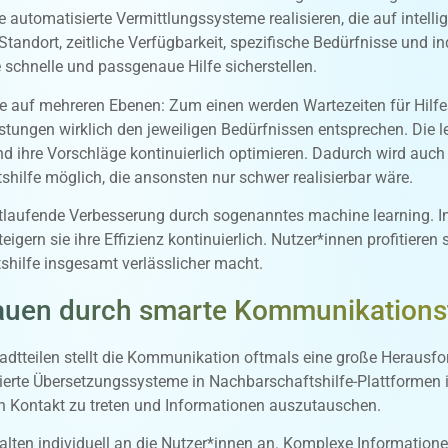
e automatisierte Vermittlungssysteme realisieren, die auf intell
andort, zeitliche Verfügbarkeit, spezifische Bedürfnisse und in
 schnelle und passgenaue Hilfe sicherstellen.
ile auf mehreren Ebenen: Zum einen werden Wartezeiten für Hilfe
eleistungen wirklich den jeweiligen Bedürfnissen entsprechen. Die
d ihre Vorschläge kontinuierlich optimieren. Dadurch wird auch 
hilfe möglich, die ansonsten nur schwer realisierbar wäre.
fortlaufende Verbesserung durch sogenanntes machine learning. I
eigern sie ihre Effizienz kontinuierlich. Nutzer*innen profitieren
tshilfe insgesamt verlässlicher macht.
bauen durch smarte Kommunikations
Stadtteilen stellt die Kommunikation oftmals eine große Herausford
ierte Übersetzungssysteme in Nachbarschaftshilfe-Plattformen 
in Kontakt zu treten und Informationen auszutauschen.
alten individuell an die Nutzer*innen an. Komplexe Informatione