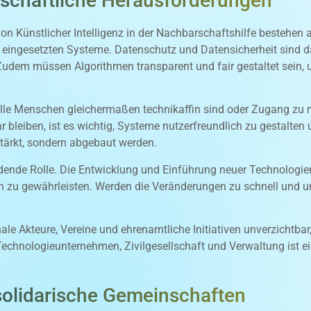
lschaftliche Herausforderungen
von Künstlicher Intelligenz in der Nachbarschaftshilfe bestehen
ie eingesetzten Systeme. Datenschutz und Datensicherheit sind 
Zudem müssen Algorithmen transparent und fair gestaltet sein,
 alle Menschen gleichermaßen technikaffin sind oder Zugang zu
ar bleiben, ist es wichtig, Systeme nutzerfreundlich zu gestalten 
stärkt, sondern abgebaut werden.
scheidende Rolle. Die Entwicklung und Einführung neuer Techno
n zu gewährleisten. Werden die Veränderungen zu schnell und un
ale Akteure, Vereine und ehrenamtliche Initiativen unverzichtba
chnologieunternehmen, Zivilgesellschaft und Verwaltung ist ein
solidarische Gemeinschaften