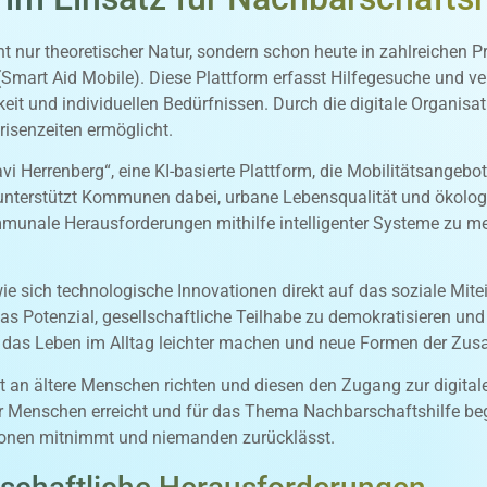
ht nur theoretischer Natur, sondern schon heute in zahlreichen P
(Smart Aid Mobile). Diese Plattform erfasst Hilfegesuche und v
eit und individuellen Bedürfnissen. Durch die digitale Organis
risenzeiten ermöglicht.
avi Herrenberg“, eine KI-basierte Plattform, die Mobilitätsangebo
unterstützt Kommunen dabei, urbane Lebensqualität und ökologi
mmunale Herausforderungen mithilfe intelligenter Systeme zu mei
e sich technologische Innovationen direkt auf das soziale Mite
 das Potenzial, gesellschaftliche Teilhabe zu demokratisieren un
die das Leben im Alltag leichter machen und neue Formen der Zu
t an ältere Menschen richten und diesen den Zugang zur digitale
 Menschen erreicht und für das Thema Nachbarschaftshilfe begei
ationen mitnimmt und niemanden zurücklässt.