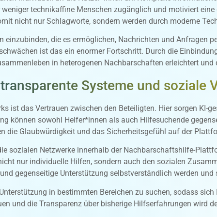
r weniger technikaffine Menschen zugänglich und motiviert eine 
 somit nicht nur Schlagworte, sondern werden durch moderne Tec
 einzubinden, die es ermöglichen, Nachrichten und Anfragen pe
chwächen ist das ein enormer Fortschritt. Durch die Einbindu
Zusammenleben in heterogenen Nachbarschaften erleichtert und d
transparente Systeme und soziale 
ks ist das Vertrauen zwischen den Beteiligten. Hier sorgen KI-
tung können sowohl Helfer*innen als auch Hilfesuchende gegense
rken die Glaubwürdigkeit und das Sicherheitsgefühl auf der Plattf
nz die sozialen Netzwerke innerhalb der Nachbarschaftshilfe-Pla
 nicht nur individuelle Hilfen, sondern auch den sozialen Zusam
und gegenseitige Unterstützung selbstverständlich werden und s
 Unterstützung in bestimmten Bereichen zu suchen, sodass sich 
n und die Transparenz über bisherige Hilfserfahrungen wird der 