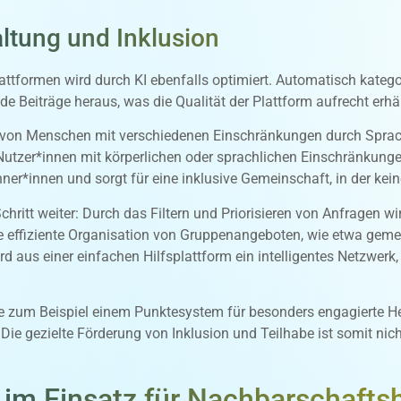
altung und Inklusion
ttformen wird durch KI ebenfalls optimiert. Automatisch kategori
e Beiträge heraus, was die Qualität der Plattform aufrecht er
 von Menschen mit verschiedenen Einschränkungen durch Sprach
er*innen mit körperlichen oder sprachlichen Einschränkungen di
hner*innen und sorgt für eine inklusive Gemeinschaft, in der kei
ritt weiter: Durch das Filtern und Priorisieren von Anfragen wi
e effiziente Organisation von Gruppenangeboten, wie etwa gemei
d aus einer einfachen Hilfsplattform ein intelligentes Netzwerk
 zum Beispiel einem Punktesystem für besonders engagierte Hel
ie gezielte Förderung von Inklusion und Teilhabe ist somit nich
I im Einsatz für Nachbarschaftsh