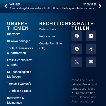
VORIGER
NÄCHSTER
Entscheidungsbäume in der Künstlichen Intelligenz
Unterschiede symbolische und subsymbolische KI einfach erklärt
UNSERE
RECHTLICHES
INHALTE
THEMEN
TEILEN
Datenschutz
Startseite
Impressum
KI-Anwendungen
Cookie-Richtlinie
Tools, Frameworks
(EU)
& Plattformen
Ethik, Gesellschaft
& Recht
KI-Technologien &
Methoden
m-cons.de ist ein
Trends & Zukunft
privates Projekt
und
dient ausschließlich
Tutorials & Praxis
zur Demonstration
von KI-Inhalten und
Interviews &
Automatisierung.
Meinungen