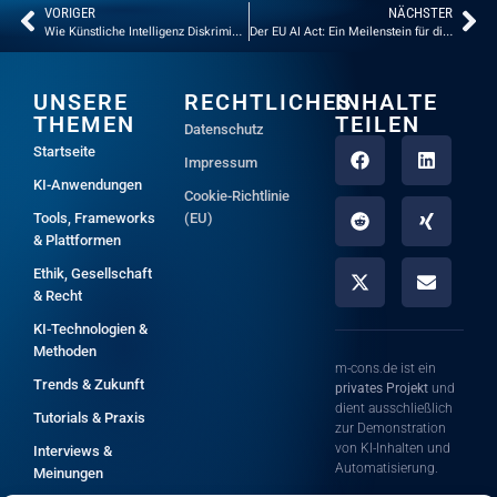
VORIGER
NÄCHSTER
Wie Künstliche Intelligenz Diskriminierung verstärken kann
Der EU AI Act: Ein Meilenstein für die Künstliche Intelligenz
UNSERE
RECHTLICHES
INHALTE
THEMEN
TEILEN
Datenschutz
Startseite
Impressum
KI-Anwendungen
Cookie-Richtlinie
Tools, Frameworks
(EU)
& Plattformen
Ethik, Gesellschaft
& Recht
KI-Technologien &
Methoden
m-cons.de ist ein
Trends & Zukunft
privates Projekt
und
dient ausschließlich
Tutorials & Praxis
zur Demonstration
von KI-Inhalten und
Interviews &
Automatisierung.
Meinungen