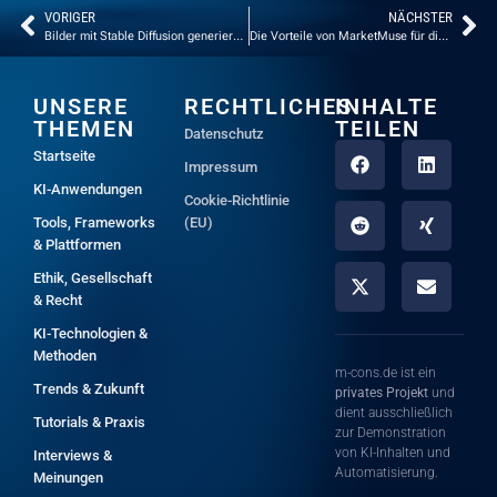
VORIGER
NÄCHSTER
Bilder mit Stable Diffusion generieren: Der umfassende Leitfaden
Die Vorteile von MarketMuse für die SEO-Optimierung von Content
UNSERE
RECHTLICHES
INHALTE
THEMEN
TEILEN
Datenschutz
Startseite
Impressum
KI-Anwendungen
Cookie-Richtlinie
Tools, Frameworks
(EU)
& Plattformen
Ethik, Gesellschaft
& Recht
KI-Technologien &
Methoden
m-cons.de ist ein
Trends & Zukunft
privates Projekt
und
dient ausschließlich
Tutorials & Praxis
zur Demonstration
von KI-Inhalten und
Interviews &
Automatisierung.
Meinungen