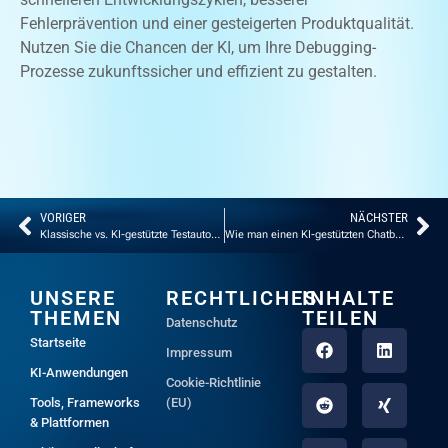
Fehlerprävention und einer gesteigerten Produktqualität.
Nutzen Sie die Chancen der KI, um Ihre Debugging-
Prozesse zukunftssicher und effizient zu gestalten.
VORIGER
NÄCHSTER
Klassische vs. KI-gestützte Testautomatisierung: Ein umfassender Vergleich
Wie man einen KI-gestützten Chatbot oder Sprachassistenten entwickelt
UNSERE
RECHTLICHES
INHALTE
THEMEN
TEILEN
Datenschutz
Startseite
Impressum
KI-Anwendungen
Cookie-Richtlinie
Tools, Frameworks
(EU)
& Plattformen