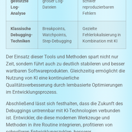
gestützte
großer Log-
schwer
Log-
Dateien
reproduzierbaren
Analyse
Fehlern
Klassische
Breakpoints,
Gezielte
Debugging-
Watchpoints,
Fehlerlokalisierung in
Techniken
Step-Debugging
Kombination mit KI
Der Einsatz dieser Tools und Methoden spart nicht nur
Zeit, sondern führt auch zu deutlich stabileren und besser
wartbaren Softwareprodukten. Gleichzeitig ermöglicht die
Nutzung von KI eine kontinuierliche
Qualitätsverbesserung durch lernbasierte Optimierungen
im Entwicklungsprozess.
Abschließend lässt sich festhalten, dass die Zukunft des
Debuggings untrennbar mit KI-Technologien verbunden
ist. Entwickler, die diese modernen Werkzeuge und
Methoden in ihre Routine integrieren, profitieren von
schnelleren Entwicklungszyklen, besserer