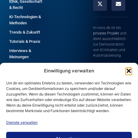
Ethik, Gesellschaft
& Recht
KI-Technologien &
Methoden
m-cons.de ist ein
Trends & Zukunft
privates Projekt
und
dient ausschließlich
Tutorials & Praxis
zur Demonstration
von KI-Inhalten und
Interviews &
Automatisierung.
Meinungen
Die Inhalte zeigen dir
Grundlagen &
Einwilligung verwalten
Möglichkeiten
Einführung
moderner
Alle Artikel A-Z
Technologien rund
Um dir ein optimales Erlebnis zu bieten, verwenden wir Technologien wie
um Künstliche
Cookies, um Geräteinformationen zu speichern und/oder darauf
Intelligenz und
zuzugreifen. Wenn du diesen Technologien zustimmst, können wir Daten
Automatisierung.
wie das Surfverhalten oder eindeutige IDs auf dieser Website verarbeiten.
Wenn du deine Einwillligung nicht erteilst oder zurückziehst, können
Für die Korrektheit,
bestimmte Merkmale und Funktionen beeinträchtigt werden.
Vollständigkeit und
Aktualität der
Dienste verwalten
bereitgestellten
Informationen wird
keine Haftung