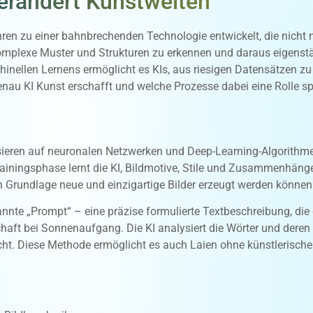
verändert Kunstwelten
Jahren zu einer bahnbrechenden Technologie entwickelt, die nicht
, komplexe Muster und Strukturen zu erkennen und daraus eigenst
inellen Lernens ermöglicht es KIs, aus riesigen Datensätzen zu
enau KI Kunst erschafft und welche Prozesse dabei eine Rolle sp
ieren auf neuronalen Netzwerken und Deep-Learning-Algorithmen
rainingsphase lernt die KI, Bildmotive, Stile und Zusammenhän
 Grundlage neue und einzigartige Bilder erzeugt werden können
nnte „Prompt“ – eine präzise formulierte Textbeschreibung, die d
haft bei Sonnenaufgang. Die KI analysiert die Wörter und deren
icht. Diese Methode ermöglicht es auch Laien ohne künstlerisch