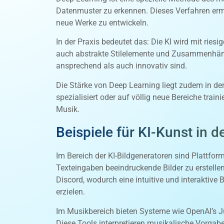
Datenmuster zu erkennen. Dieses Verfahren ermö
neue Werke zu entwickeln.
In der Praxis bedeutet das: Die KI wird mit ries
auch abstrakte Stilelemente und Zusammenhänge
ansprechend als auch innovativ sind.
Die Stärke von Deep Learning liegt zudem in de
spezialisiert oder auf völlig neue Bereiche trai
Musik.
Beispiele für KI-Kunst in d
Im Bereich der KI-Bildgeneratoren sind Plattfo
Texteingaben beeindruckende Bilder zu erstellen,
Discord, wodurch eine intuitive und interaktiv
erzielen.
Im Musikbereich bieten Systeme wie OpenAI’s J
Diese Tools interpretieren musikalische Vorgab