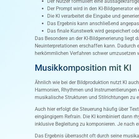
Der Nutzer formuliert eine aussagekräftig
Der Prompt wird in den KI-Bildgenerator e
Die KI verarbeitet die Eingabe und generiert
Das Ergebnis kann anschließend angepass
Das finale Kunstwerk wird gespeichert oder 
Das Besondere an der KI-Bildgenerierung liegt d
Neuinterpretationen erschaffen kann. Dadurch en
herkömmlichen Verfahren schwer umzusetzen 
Musikkomposition mit KI
Ähnlich wie bei der Bildproduktion nutzt KI a
Harmonien, Rhythmen und Instrumentierungen er
musikalische Strukturen und Stilrichtungen zu 
Auch hier erfolgt die Steuerung häufig über Te
eingängigem Refrain. Die KI kombiniert dann 
inklusive Begleitung zu komponieren. Je nach e
Das Ergebnis überrascht oft durch seine musikal