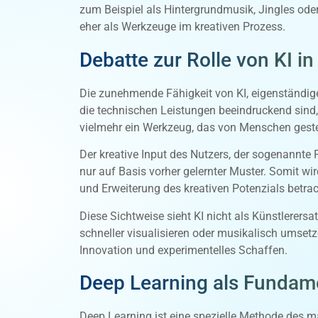
zum Beispiel als Hintergrundmusik, Jingles oder
eher als Werkzeuge im kreativen Prozess.
Debatte zur Rolle von KI in
Die zunehmende Fähigkeit von KI, eigenständig
die technischen Leistungen beeindruckend sind, a
vielmehr ein Werkzeug, das von Menschen gesteu
Der kreative Input des Nutzers, der sogenannte Pr
nur auf Basis vorher gelernter Muster. Somit wir
und Erweiterung des kreativen Potenzials betrac
Diese Sichtweise sieht KI nicht als Künstlere
schneller visualisieren oder musikalisch umset
Innovation und experimentelles Schaffen.
Deep Learning als Fundame
Deep Learning ist eine spezielle Methode des m