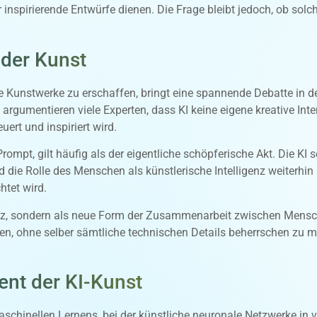
 inspirierende Entwürfe dienen. Die Frage bleibt jedoch, ob sol
 der Kunst
e Kunstwerke zu erschaffen, bringt eine spannende Debatte in d
rgumentieren viele Experten, dass KI keine eigene kreative Intent
ert und inspiriert wird.
ompt, gilt häufig als der eigentliche schöpferische Akt. Die KI s
d die Rolle des Menschen als künstlerische Intelligenz weiterhi
htet wird.
rsatz, sondern als neue Form der Zusammenarbeit zwischen Mens
zen, ohne selber sämtliche technischen Details beherrschen zu 
nt der KI-Kunst
aschinellen Lernens, bei der künstliche neuronale Netzwerke in 