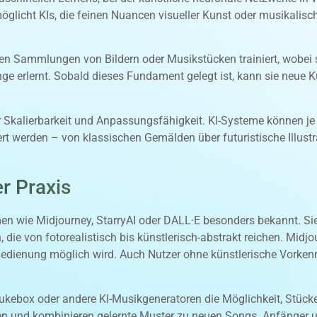
glicht KIs, die feinen Nuancen visueller Kunst oder musikalis
igen Sammlungen von Bildern oder Musikstücken trainiert, wobei s
 erlernt. Sobald dieses Fundament gelegt ist, kann sie neue Ku
r Skalierbarkeit und Anpassungsfähigkeit. KI-Systeme können je
niert werden – von klassischen Gemälden über futuristische Illustr
er Praxis
rmen wie Midjourney, StarryAI oder DALL·E besonders bekannt. Si
 die von fotorealistisch bis künstlerisch-abstrakt reichen. Midjo
e Bedienung möglich wird. Auch Nutzer ohne künstlerische Vorke
ukebox oder andere KI-Musikgeneratoren die Möglichkeit, Stück
en und kombinieren gelernte Muster zu neuen Songs. Anfänger un