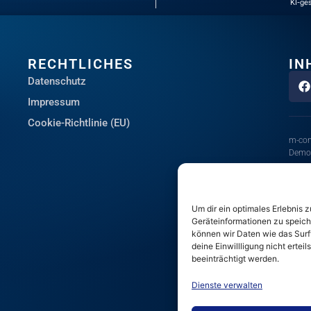
KI-ges
RECHTLICHES
IN
Datenschutz
Impressum
Cookie-Richtlinie (EU)
m-con
Demon
Die I
um Kü
Um dir ein optimales Erlebnis
Für di
Geräteinformationen zu speich
berei
können wir Daten wie das Surfv
deine Einwillligung nicht erte
beeinträchtigt werden.
Dienste verwalten