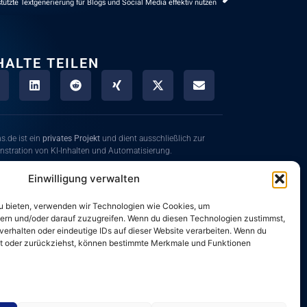
tützte Textgenerierung für Blogs und Social Media effektiv nutzen
HALTE TEILEN
s.de ist ein
privates Projekt
und dient ausschließlich zur
stration von KI-Inhalten und Automatisierung.
nhalte zeigen dir Möglichkeiten moderner Technologien rund
Einwilligung verwalten
nstliche Intelligenz und Automatisierung.
 zu bieten, verwenden wir Technologien wie Cookies, um
e Korrektheit, Vollständigkeit und Aktualität der
ern und/oder darauf zuzugreifen. Wenn du diesen Technologien zustimmst,
tgestellten Informationen wird keine Haftung übernommen.
erhalten oder eindeutige IDs auf dieser Website verarbeiten. Wenn du
ilst oder zurückziehst, können bestimmte Merkmale und Funktionen