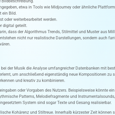
e Bildbeschreibung.
ingegeben, etwa in Tools wie Midjourney oder ähnliche Plattform
 ein Bild.
t oder weiterbearbeitet werden.
digital geteilt.
arin, dass der Algorithmus Trends, Stilmittel und Muster aus Mil
tstehen nicht nur realistische Darstellungen, sondern auch fant
wären.
uch bei der Musik die Analyse umfangreicher Datenbanken mit be
lernt, um anschließend eigenständig neue Kompositionen zu sch
erkennen und kreativ zu kombinieren.
xteingaben oder Vorgaben des Nutzers. Beispielsweise könnte ein
rhythmische Patterns, Melodiefragmente und Instrumentalsound
ingesetztem System sind sogar Texte und Gesang realisierbar.
ische Kohärenz und Stiltreue. Innerhalb kürzester Zeit können s