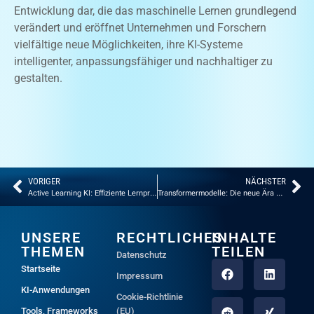
Entwicklung dar, die das maschinelle Lernen grundlegend
verändert und eröffnet Unternehmen und Forschern
vielfältige neue Möglichkeiten, ihre KI-Systeme
intelligenter, anpassungsfähiger und nachhaltiger zu
gestalten.
VORIGER
NÄCHSTER
Active Learning KI: Effiziente Lernprozesse und gezielte Datenauswahl
Transformermodelle: Die neue Ära des maschinellen Lernens
UNSERE
RECHTLICHES
INHALTE
THEMEN
TEILEN
Datenschutz
Startseite
Impressum
KI-Anwendungen
Cookie-Richtlinie
Tools, Frameworks
(EU)