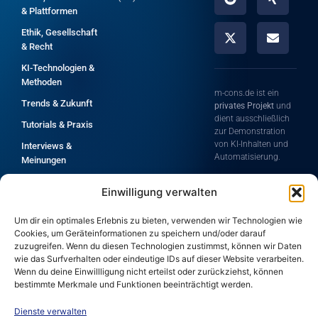
& Plattformen
Ethik, Gesellschaft
& Recht
KI-Technologien &
Methoden
m-cons.de ist ein
Trends & Zukunft
privates Projekt
und
dient ausschließlich
Tutorials & Praxis
zur Demonstration
von KI-Inhalten und
Interviews &
Automatisierung.
Meinungen
Die Inhalte zeigen dir
Grundlagen &
Einwilligung verwalten
Möglichkeiten
Einführung
moderner
Alle Artikel A-Z
Technologien rund
Um dir ein optimales Erlebnis zu bieten, verwenden wir Technologien wie
um Künstliche
Cookies, um Geräteinformationen zu speichern und/oder darauf
Intelligenz und
zuzugreifen. Wenn du diesen Technologien zustimmst, können wir Daten
Automatisierung.
wie das Surfverhalten oder eindeutige IDs auf dieser Website verarbeiten.
Wenn du deine Einwillligung nicht erteilst oder zurückziehst, können
Für die Korrektheit,
bestimmte Merkmale und Funktionen beeinträchtigt werden.
Vollständigkeit und
Aktualität der
Dienste verwalten
bereitgestellten